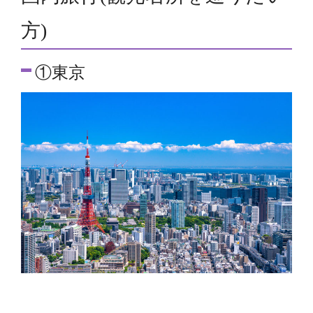
方)
①東京