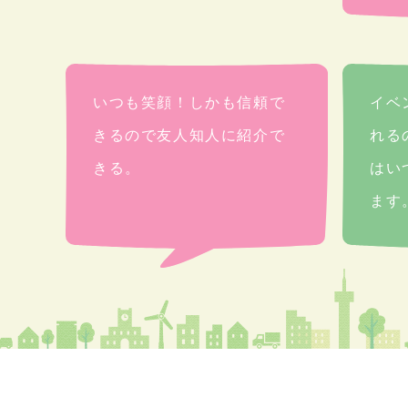
いつも笑顔！しかも信頼で
イベ
きるので友人知人に紹介で
れる
きる。
はい
ます