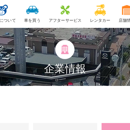
について
車を買う
アフターサービス
レンタカー
店舗
ービスについて
新車
車検
ーちゃん
中古車・未使用車
整備・修理
鈑金
企業情報
ロードサービス
車検料金