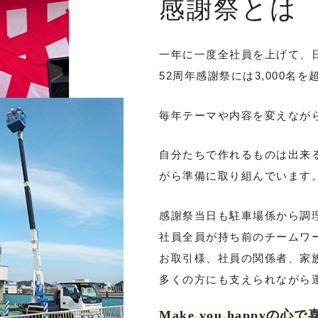
感謝祭とは
一年に一度全社員を上げて、
52周年感謝祭には3,000名
毎年テーマや内容を変えなが
自分たちで作れるものは出来
がら準備に取り組んでいます
感謝祭当日も駐車場係から調
社員全員が持ち前のチームワ
お取引様、社員の関係者、家
多くの方にも支えられながら
Make you happy