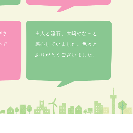
びさ
主人と流石、大嶋やな～と
いで
感心していました。色々と
ありがとうございました。