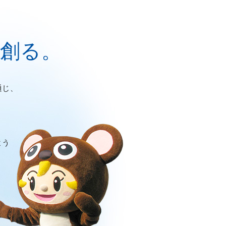
を創る。
通じ、
よう