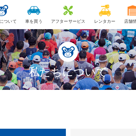
について
車を買う
アフターサービス
レンタカー
店舗
ービスについて
新車
車検
ーちゃん
中古車・未使用車
整備・修理
鈑金
私たちについて
ロードサービス
車検料金