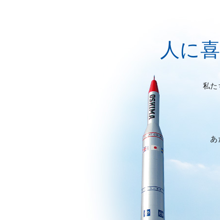
人に
私た
あ