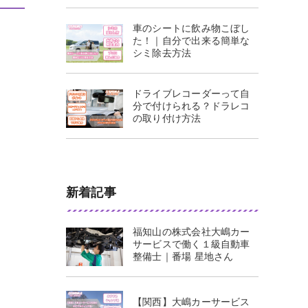
車のシートに飲み物こぼし
た！｜自分で出来る簡単な
シミ除去方法
ドライブレコーダーって自
分で付けられる？ドラレコ
の取り付け方法
新着記事
福知山の株式会社大嶋カー
サービスで働く１級自動車
整備士｜番場 星地さん
【関西】大嶋カーサービス