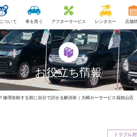
について
車を買う
アフターサービス
レンタカー
店舗
ービスについて
新車
車検
ーちゃん
中古車・未使用車
整備・修理
鈑金
お役立ち情報
ロードサービス
？修理依頼する前に自分で試せる解決術｜大嶋カーサービス福知山店
車検料金
トラブル対