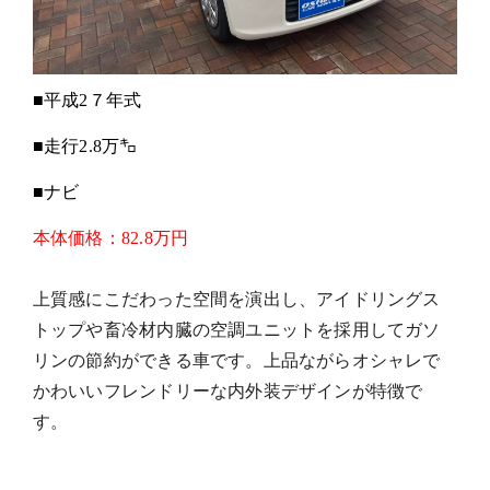
■平成2７年式
■走行2.8万㌔
■ナビ
本体
価格
：
82.8万円
上質感にこだわった空間を演出し、アイドリングス
トップや畜冷材内臓の空調ユニットを採用してガソ
リンの節約ができる車です。上品ながらオシャレで
かわいいフレンドリーな内外装デザインが
特徴
で
す。