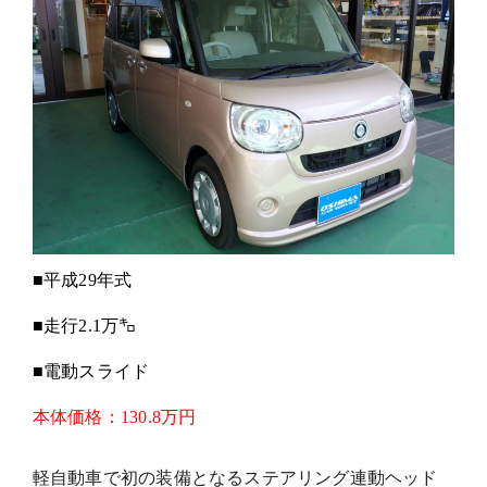
■平成29年式
■走行2.1万㌔
■電動スライド
本体価格
：
130.8万円
軽自動車で初の装備となるステアリング連動ヘッド