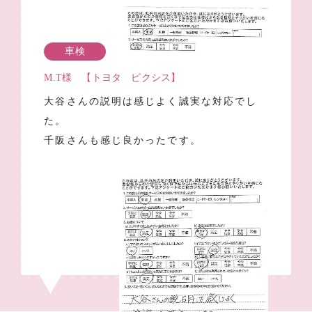
車検
M.T様 【トヨタ ピクシス】
大谷さんの説明は感じよく誠実な対応でし
た。
千阪さんも感じ良かったです。
1
…
62
63
64
65
66
…
71