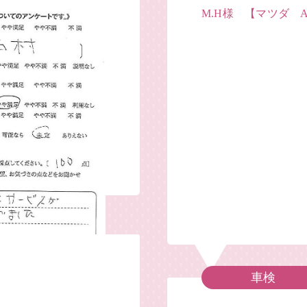
M.H様 【マツダ 
車検