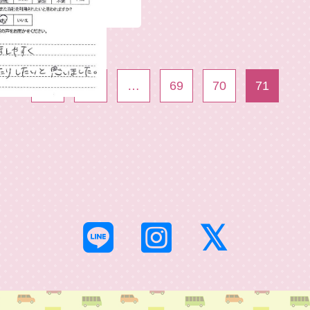
1
…
69
70
71