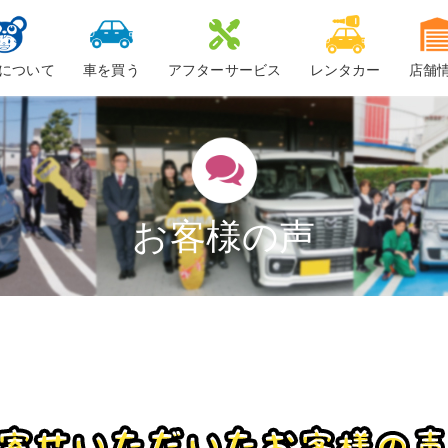
について
車を買う
アフターサービス
レンタカー
店舗
ービスについて
新車
車検
ーちゃん
中古車・未使用車
整備・修理
鈑金
お客様の声
ロードサービス
車検料金