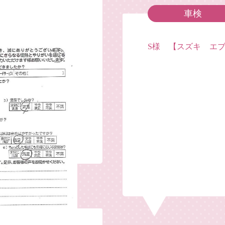
車検
S様 【スズキ エ