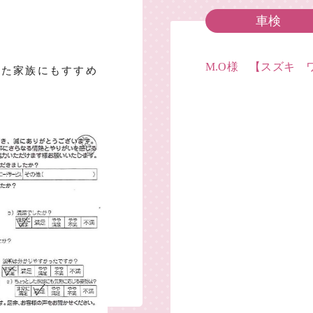
車検
M.O様 【スズキ 
った家族にもすすめ