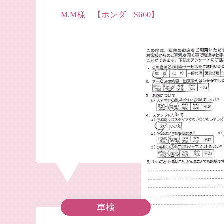
M.M様 【ホンダ S660】
車検