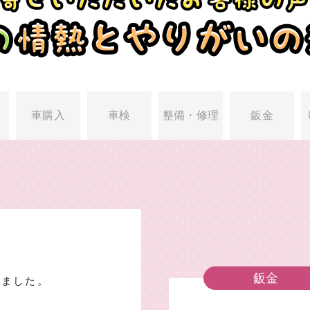
車購入
車検
整備・修理
鈑金
鈑金
げました。