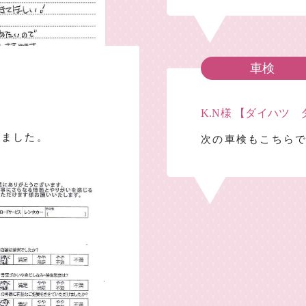
車検
K.N様 【ダイハツ
いました。
次の車検もこちら