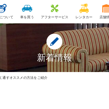
について
車を買う
アフターサービス
レンタカー
店舗
ービスについて
新車
車検
ーちゃん
中古車・未使用車
整備・修理
鈑金
新着情報
ロードサービス
く通すオススメの方法をご紹介
車検料金