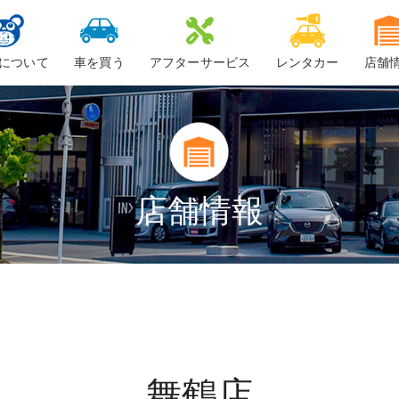
について
車を買う
アフターサービス
レンタカー
店舗
ービスについて
新車
車検
ーちゃん
中古車・未使用車
整備・修理
鈑金
店舗情報
ロードサービス
車検料金
舞鶴店