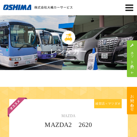
レンタカー
ネット予約
お問い合わせ
綾部店＜マツダオ
ートザム綾部＞
MAZDA
MAZDA2 2620