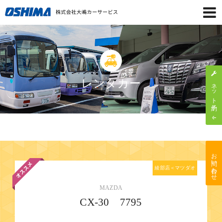
レンタカー
ネット予約
お問い合わせ
綾部店＜マツダオ
ートザム綾部＞
MAZDA
CX-30 7795