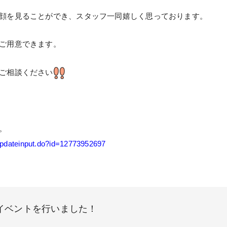
顔を見ることができ、スタッフ一同嬉しく思っております。
ご用意できます。
ご相談ください
。
yupdateinput.do?id=12773952697
イベントを行いました！