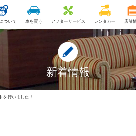
について
車を買う
アフターサービス
レンタカー
店舗
ービスについて
新車
車検
ーちゃん
中古車・未使用車
整備・修理
鈑金
新着情報
ロードサービス
トを行いました！
車検料金