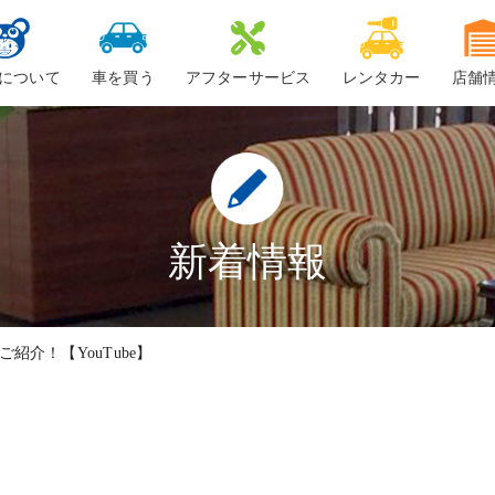
について
車を買う
アフターサービス
レンタカー
店舗
ービスについて
新車
車検
ーちゃん
中古車・未使用車
整備・修理
鈑金
新着情報
ロードサービス
紹介！【YouTube】
車検料金