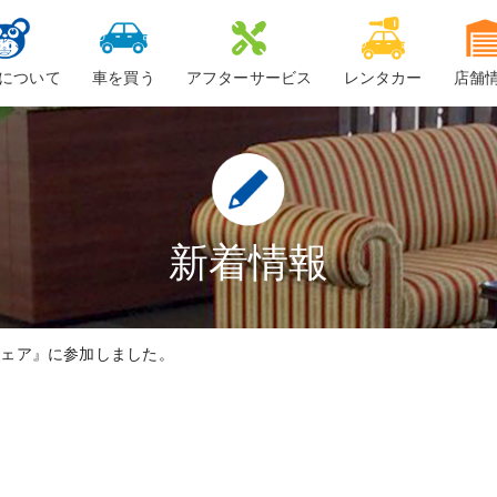
について
車を買う
アフターサービス
レンタカー
店舗
ービスについて
新車
車検
ーちゃん
中古車・未使用車
整備・修理
鈑金
新着情報
ロードサービス
フェア』に参加しました。
車検料金