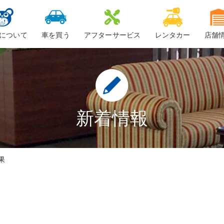
について
車を買う
アフターサービス
レンタカー
店舗
ービスについて
新車
車検
ーちゃん
中古車・未使用車
整備・修理
鈑金
新着情報
ロードサービス
果
車検料金