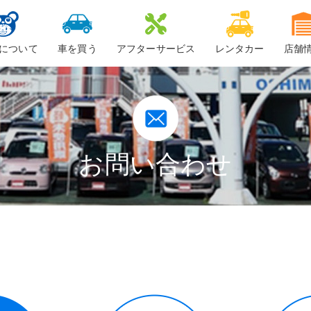
について
車を買う
アフターサービス
レンタカー
店舗
ービスについて
新車
車検
ーちゃん
中古車・未使用車
整備・修理
鈑金
お問い合わせ
ロードサービス
車検料金